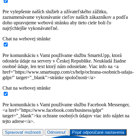
Pre vylepšenie naších služieb a užívateľského zážitku,
zaznamenávame vykonávanie cieľov naších zákazníkov a podľa
doho upravujeme webovú stránku aby tieto ciele boli čo
najrýchlejšie vykonávateľné.
Chat na webovej stránke
Pre komunikáciu s Vami používame službu SmartsUpp, ktorá
odosiela údaje na servery v Českej Republike. Neukladá žiadne
osobné údaje, len text ktorý nám odosielate. Viac info na <a
href="https://www.smartsupp.com/cs/help/ochrana-osobnich-udaju-
gdpr/" target="_blank">stránke spoločnosti</a>
Chat na webovej stránke
Pre komunikáciu s Vami používame službu Facebook Messenger,
<a href="https://www.facebook.com/business/gdpr"
target="_blank">ku ochrane osobných údajov viac info nájdet na
tejto adrese</a>.
Spravovať možnosti
Odmietnuť
Prijať odporúčané nastavenia