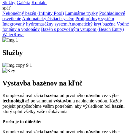
Služby
Galéria
Kontakt
späť
Nekonečný bazén (Infinity Pool)
Laminárne trysky
Podhladinové
osvetlenie
Automatický čistiaci systém
Protiprúdový systém
Integrovaný hydromasážny systém
Automatický kryt bazéna
Vodné
fontány a vodopády
Bazén s pozvoľným vstupom (Beach Entry)
WaterRows
Služby
Výstavba bazénov na kľúč
Komplexná realizácia
bazéna
od prvotného
návrhu
cez výber
technológií
až po samotnú
výstavbu
a naplnenie vodou. Každý
projekt prispôsobíme vašim potrebám, aby výsledkom bol
bazén
,
ktorý splní všetky vaše očakávania.
Prečo je to dôležité:
Komplexná realizácia
bazéna
od prvotného
návrhu
cez výber