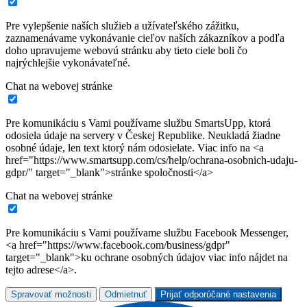
Pre vylepšenie naších služieb a užívateľského zážitku,
zaznamenávame vykonávanie cieľov naších zákazníkov a podľa
doho upravujeme webovú stránku aby tieto ciele boli čo
najrýchlejšie vykonávateľné.
Chat na webovej stránke
Pre komunikáciu s Vami používame službu SmartsUpp, ktorá
odosiela údaje na servery v Českej Republike. Neukladá žiadne
osobné údaje, len text ktorý nám odosielate. Viac info na <a
href="https://www.smartsupp.com/cs/help/ochrana-osobnich-udaju-
gdpr/" target="_blank">stránke spoločnosti</a>
Chat na webovej stránke
Pre komunikáciu s Vami používame službu Facebook Messenger,
<a href="https://www.facebook.com/business/gdpr"
target="_blank">ku ochrane osobných údajov viac info nájdet na
tejto adrese</a>.
Spravovať možnosti
Odmietnuť
Prijať odporúčané nastavenia