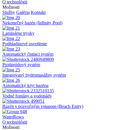
O technológii
Možnosti
Služby
Galéria
Kontakt
Nekonečný bazén (Infinity Pool)
Laminárne trysky
Podhladinové osvetlenie
Automatický čistiaci systém
Protiprúdový systém
Integrovaný hydromasážny systém
Automatický kryt bazéna
Vodné fontány a vodopády
Bazén s pozvoľným vstupom (Beach Entry)
WaterRows
O technológii
Možnosti